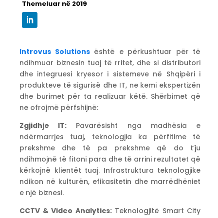
Themeluar në 2019
Introvus Solutions
është e përkushtuar për të
ndihmuar biznesin tuaj të rritet, dhe si distributori
dhe integruesi kryesor i sistemeve në Shqipëri i
produkteve të sigurisë dhe IT, ne kemi ekspertizën
dhe burimet për ta realizuar këtë. Shërbimet që
ne ofrojmë përfshijnë:
Zgjidhje IT:
Pavarësisht nga madhësia e
ndërmarrjes tuaj, teknologjia ka përfitime të
prekshme dhe të pa prekshme që do t’ju
ndihmojnë të fitoni para dhe të arrini rezultatet që
kërkojnë klientët tuaj. Infrastruktura teknologjike
ndikon në kulturën, efikasitetin dhe marrëdhëniet
e një biznesi.
CCTV & Video Analytics:
Teknologjitë Smart City