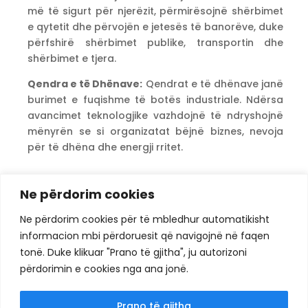
më të sigurt për njerëzit, përmirësojnë shërbimet
e qytetit dhe përvojën e jetesës të banorëve, duke
përfshirë shërbimet publike, transportin dhe
shërbimet e tjera.
Qendra e të Dhënave:
Qendrat e të dhënave janë
burimet e fuqishme të botës industriale. Ndërsa
avancimet teknologjike vazhdojnë të ndryshojnë
mënyrën se si organizatat bëjnë biznes, nevoja
për të dhëna dhe energji rritet.
Ne përdorim cookies
Ne përdorim cookies për të mbledhur automatikisht
ACTI
| Fuqizimi i ekosistemit teknologjik të
informacion mbi përdoruesit që navigojnë në faqen
Shqipërisë duke bashkuar profesionistët e IT për
tonë. Duke klikuar "Prano të gjitha", ju autorizoni
të nxitur inovacionin, standardet dhe të
përdorimin e cookies nga ana jonë.
ardhmen dixhitale.
Prano të gjitha