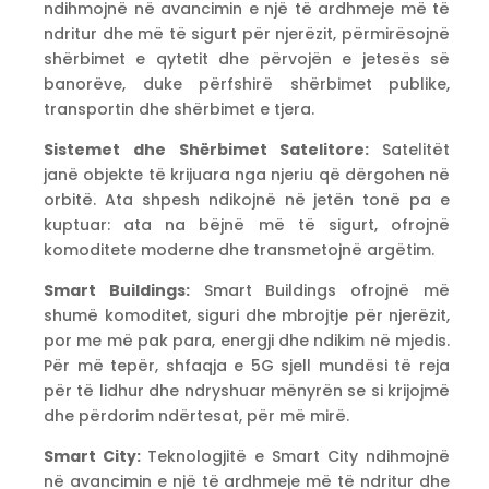
ndihmojnë në avancimin e një të ardhmeje më të
ndritur dhe më të sigurt për njerëzit, përmirësojnë
shërbimet e qytetit dhe përvojën e jetesës së
banorëve, duke përfshirë shërbimet publike,
transportin dhe shërbimet e tjera.
Sistemet dhe Shërbimet Satelitore:
Satelitët
janë objekte të krijuara nga njeriu që dërgohen në
orbitë. Ata shpesh ndikojnë në jetën tonë pa e
kuptuar: ata na bëjnë më të sigurt, ofrojnë
komoditete moderne dhe transmetojnë argëtim.
Smart Buildings:
Smart Buildings ofrojnë më
shumë komoditet, siguri dhe mbrojtje për njerëzit,
por me më pak para, energji dhe ndikim në mjedis.
Për më tepër, shfaqja e 5G sjell mundësi të reja
për të lidhur dhe ndryshuar mënyrën se si krijojmë
dhe përdorim ndërtesat, për më mirë.
Smart City:
Teknologjitë e Smart City ndihmojnë
në avancimin e një të ardhmeje më të ndritur dhe