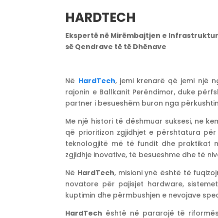
HARDTECH
Ekspertë në Mirëmbajtjen e Infrastruktu
së Qendrave të të Dhënave
Në
HardTech
, jemi krenarë që jemi një 
rajonin e Ballkanit Perëndimor, duke përfs
partner i besueshëm buron nga përkushtimi 
Me një histori të dëshmuar suksesi, ne ke
që prioritizon zgjidhjet e përshtatura për 
teknologjitë më të fundit dhe praktikat 
zgjidhje inovative, të besueshme dhe të nive
Në
HardTech
, misioni ynë është të fuqiz
novatore për pajisjet hardware, sisteme
kuptimin dhe përmbushjen e nevojave specif
HardTech
është në pararojë të riformë