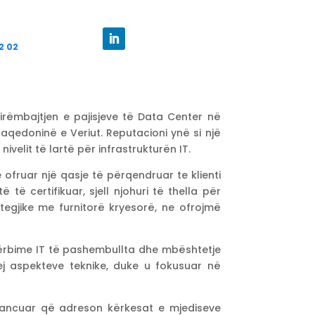
2 02
mirëmbajtjen e pajisjeve të Data Center në
Maqedoninë e Veriut. Reputacioni ynë si një
velit të lartë për infrastrukturën IT.
ofruar një qasje të përqendruar te klienti
 të certifikuar, sjell njohuri të thella për
tegjike me furnitorë kryesorë, ne ofrojmë
shërbime IT të pashembullta dhe mbështetje
ej aspekteve teknike, duke u fokusuar në
avancuar që adreson kërkesat e mjediseve