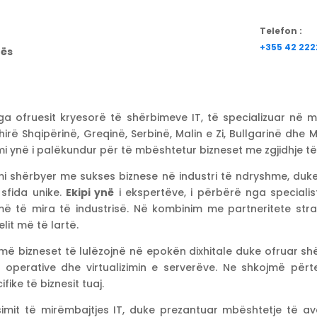
Telefon :
+355 42 222
rës
nga ofruesit kryesorë të shërbimeve IT, të specializuar në 
hirë Shqipërinë, Greqinë, Serbinë, Malin e Zi, Bullgarinë dhe 
ynë i palëkundur për të mbështetur bizneset me zgjidhje të ni
mi shërbyer me sukses biznese në industri të ndryshme, duke 
sfida unike.
Ekipi ynë
i ekspertëve, i përbërë nga specialistë
më të mira të industrisë. Në kombinim me partneritete stra
lit më të lartë.
ojmë bizneset të lulëzojnë në epokën dixhitale duke ofruar 
t operative dhe virtualizimin e serverëve. Ne shkojmë përt
ike të biznesit tuaj.
simit të mirëmbajtjes IT, duke prezantuar mbështetje të 