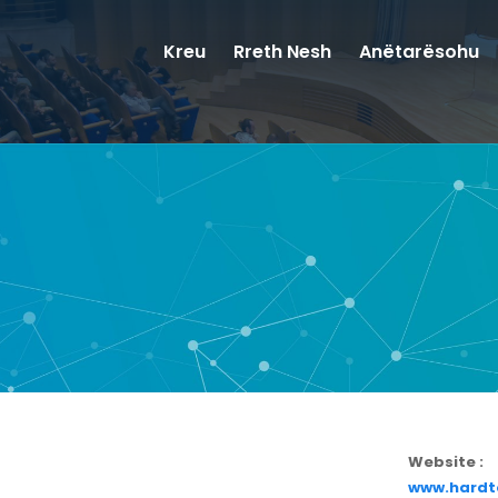
Kreu
Rreth Nesh
Anëtarësohu
Website :
www.hardt