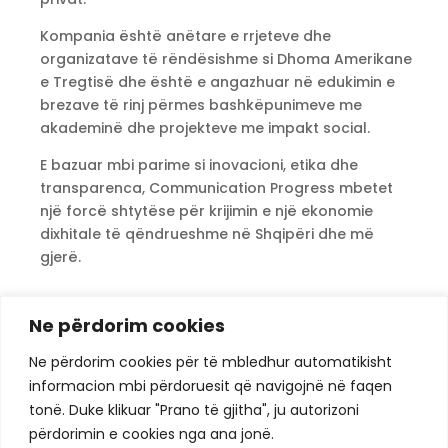
Kompania është anëtare e rrjeteve dhe
organizatave të rëndësishme si Dhoma Amerikane
e Tregtisë dhe është e angazhuar në edukimin e
brezave të rinj përmes bashkëpunimeve me
akademinë dhe projekteve me impakt social.
E bazuar mbi parime si inovacioni, etika dhe
transparenca, Communication Progress mbetet
një forcë shtytëse për krijimin e një ekonomie
dixhitale të qëndrueshme në Shqipëri dhe më
gjerë.
Ne përdorim cookies
Ne përdorim cookies për të mbledhur automatikisht
ACTI
| Fuqizimi i ekosistemit teknologjik të
informacion mbi përdoruesit që navigojnë në faqen
Shqipërisë duke bashkuar profesionistët e IT për
tonë. Duke klikuar "Prano të gjitha", ju autorizoni
të nxitur inovacionin, standardet dhe të
përdorimin e cookies nga ana jonë.
ardhmen dixhitale.