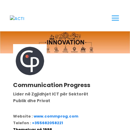
Communication Progress
Lider në Zgjidhjet ICT për Sektorët
Publik dhe Privat
Website :
www.commprog.com
Telefon :
+355682058221
Themeluar në 1998