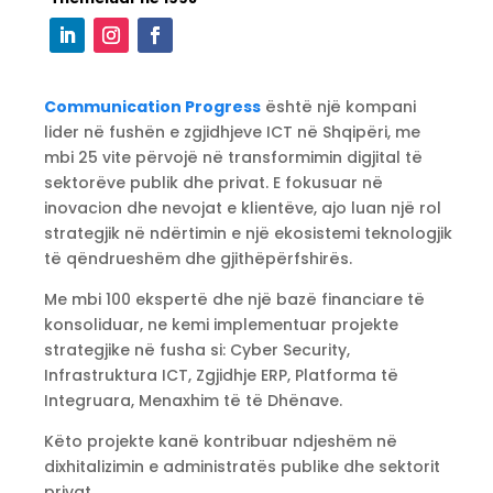
Communication Progress
është një kompani
lider në fushën e zgjidhjeve ICT në Shqipëri, me
mbi 25 vite përvojë në transformimin digjital të
sektorëve publik dhe privat. E fokusuar në
inovacion dhe nevojat e klientëve, ajo luan një rol
strategjik në ndërtimin e një ekosistemi teknologjik
të qëndrueshëm dhe gjithëpërfshirës.
Me mbi 100 ekspertë dhe një bazë financiare të
konsoliduar, ne kemi implementuar projekte
strategjike në fusha si: Cyber Security,
Infrastruktura ICT, Zgjidhje ERP, Platforma të
Integruara, Menaxhim të të Dhënave.
Këto projekte kanë kontribuar ndjeshëm në
dixhitalizimin e administratës publike dhe sektorit
privat.