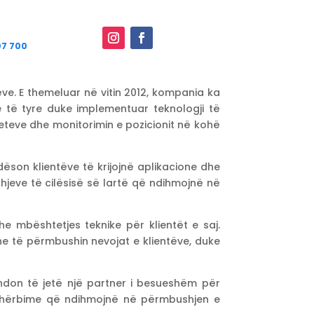
07 700
ëve. E themeluar në vitin 2012, kompania ka
 të tyre duke implementuar teknologji të
teve dhe monitorimin e pozicionit në kohë
ndëson klientëve të krijojnë aplikacione dhe
dhjeve të cilësisë së lartë që ndihmojnë në
e mbështetjes teknike për klientët e saj.
e të përmbushin nevojat e klientëve, duke
zhdon të jetë një partner i besueshëm për
e shërbime që ndihmojnë në përmbushjen e