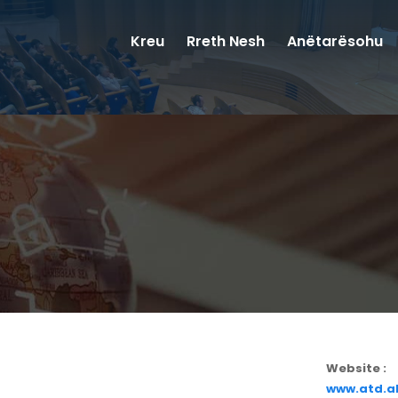
Kreu
Rreth Nesh
Anëtarësohu
Website :
www.atd.a