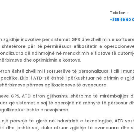
Telefon :
+355 69 60 
zgjidhje inovative për sistemet GPS dhe zhvillimin e softuer
 shtetërore për të përmirësuar efikasitetin e operacioneve
onalizuara që ndihmojnë në menaxhimin e flotave të automje
shërbimeve dhe optimizimin e kostove.
on është zhvillimi i softuerëve të personalizuar, i cili i mu
pecifike. Ekipi i ATD-së është i përkushtuar në ofrimin e zgji
e shërbimeve përmes aplikacioneve të avancuara.
emeve GPS, ATD ofron gjithashtu shërbime të mirëmbajtjes dh
ar që sistemet e saj të operojnë në mënyrë të përsosur dh
gullime kur është e nevojshme.
e një përvojë të gjerë në industrinë e teknologjisë, ATD va
ëri dhe jashtë saj, duke ofruar zgjidhje të avancuara dh